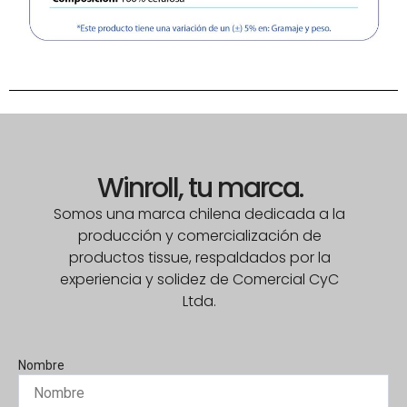
Winroll, tu marca.
Somos una marca chilena dedicada a la
producción y comercialización de
productos tissue, respaldados por la
experiencia y solidez de Comercial CyC
Ltda.
Nombre